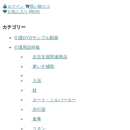
ログイン
買い物カゴ
お気に入り
SNS
カテゴリー
介護DVDサンプル動画
介護用品特集
生活支援関連商品
車いす補助
入浴
杖
カート・シルバーカー
歩行器
食事
リネン