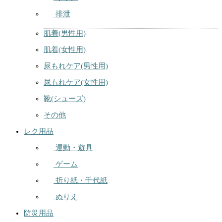
排泄
肌着(男性用)
肌着(女性用)
尿もれケア(男性用)
尿もれケア(女性用)
靴(シューズ)
その他
レク用品
運動・遊具
ゲーム
折り紙・千代紙
ぬりえ
防災用品