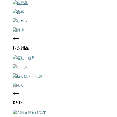
歩行器
食事
リネン
排泄
レク用品
運動・遊具
ゲーム
折り紙・千代紙
ぬりえ
DVD
介護施設向けDVD