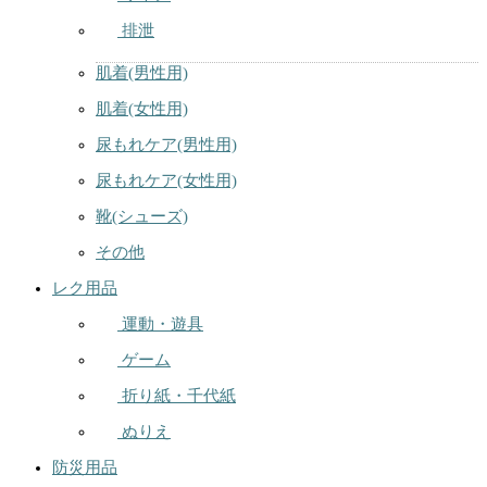
排泄
肌着(男性用)
肌着(女性用)
尿もれケア(男性用)
尿もれケア(女性用)
靴(シューズ)
その他
レク用品
運動・遊具
ゲーム
折り紙・千代紙
ぬりえ
防災用品