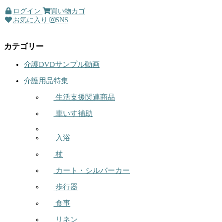
ログイン
買い物カゴ
お気に入り
SNS
カテゴリー
介護DVDサンプル動画
介護用品特集
生活支援関連商品
車いす補助
入浴
杖
カート・シルバーカー
歩行器
食事
リネン